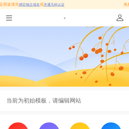
商业用途请先
或
免费
绑定独立域名
开通凡科认证
-
当前为初始模板，请编辑网站